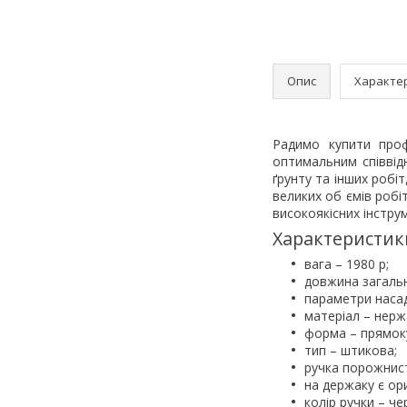
Опис
Характе
Радимо купити проф
оптимальним співвід
ґрунту та інших робі
великих об ємів робі
високоякісних інструм
Характеристик
вага – 1980 р;
довжина загальн
параметри насад
матеріал – нерж
форма – прямок
тип – штикова;
ручка порожнист
на держаку є ор
колір ручки – че