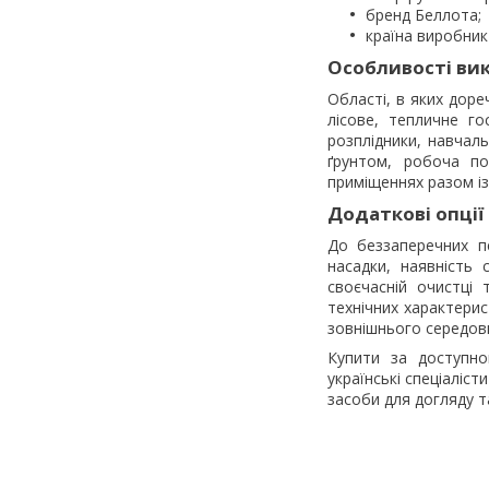
бренд Беллота;
країна виробник 
Особливості ви
Області, в яких доре
лісове, тепличне го
розплідники, навчал
ґрунтом, робоча по
приміщеннях разом із
Додаткові опції
До беззаперечних п
насадки, наявність 
своєчасній очистці
технічних характерис
зовнішнього середов
Купити за доступно
українські спеціаліст
засоби для догляду та