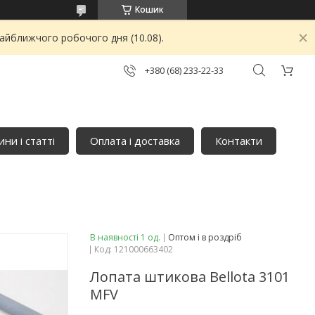
Кошик
найближчого робочого дня (10.08).
+380 (68) 233-22-33
ни і статті
Оплата і доставка
Контакти
В наявності 1 од.
Оптом і в роздріб
Код:
121000663402
Лопата штикова Bellota 3101
MFV