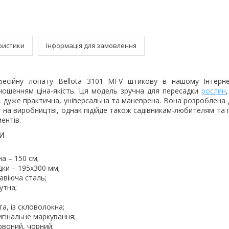
ристики
Інформація для замовлення
есійну лопату Bellota 3101 MFV штикову в нашому Інтерне
ношенням ціна-якість. Ця модель зручна для пересадки
рослин
т, дуже практична, універсальна та маневрена. Вона розроблена
т на виробництві, однак підійде також садівникам-любителям та
ентів.
и
а – 150 см;
ки – 195х300 мм;
авіюча сталь;
утна;
а, із скловолокна;
игінальне маркування;
рвоний, чорний;