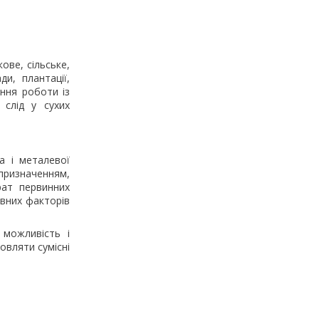
ове, сільське,
и, плантації,
ення роботи із
 слід у сухих
а і металевої
призначенням,
рат первинних
івних факторів
 можливість і
овляти сумісні