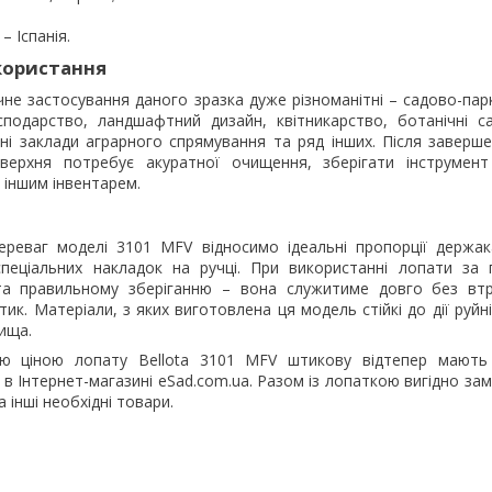
– Іспанія.
користання
чне застосування даного зразка дуже різноманітні – садово-парк
сподарство, ландшафтний дизайн, квітникарство, ботанічні сад
ьні заклади аграрного спрямування та ряд інших. Після заверш
верхня потребує акуратної очищення, зберігати інструмент
 іншим інвентарем.
ереваг моделі 3101 MFV відносимо ідеальні пропорції держак
спеціальних накладок на ручці. При використанні лопати за 
 та правильному зберіганню – вона служитиме довго без вт
тик. Матеріали, з яких виготовлена ця модель стійкі до дії руйн
ища.
ю ціною лопату Bellota 3101 MFV штикову відтепер мають
и в Інтернет-магазині eSad.com.ua. Разом із лопаткою вигідно зам
 інші необхідні товари.