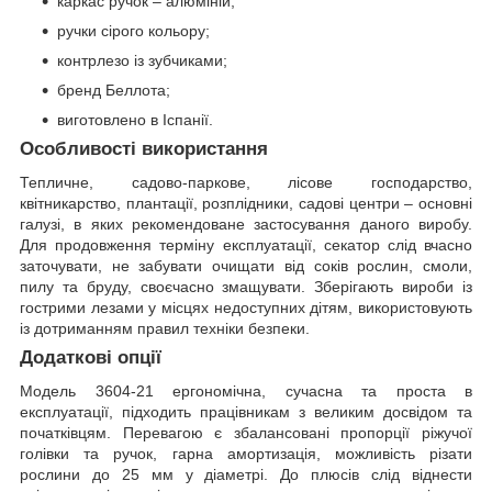
каркас ручок – алюміній;
ручки сірого кольору;
контрлезо із зубчиками;
бренд Беллота;
виготовлено в Іспанії.
Особливості використання
Тепличне, садово-паркове, лісове господарство,
квітникарство, плантації, розплідники, садові центри – основні
галузі, в яких рекомендоване застосування даного виробу.
Для продовження терміну експлуатації, секатор слід вчасно
заточувати, не забувати очищати від соків рослин, смоли,
пилу та бруду, своєчасно змащувати. Зберігають вироби із
гострими лезами у місцях недоступних дітям, використовують
із дотриманням правил техніки безпеки.
Додаткові опції
Модель 3604-21 ергономічна, сучасна та проста в
експлуатації, підходить працівникам з великим досвідом та
початківцям. Перевагою є збалансовані пропорції ріжучої
голівки та ручок, гарна амортизація, можливість різати
рослини до 25 мм у діаметрі. До плюсів слід віднести