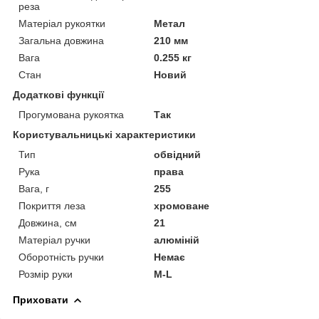
реза
Матеріал рукоятки
Метал
Загальна довжина
210 мм
Вага
0.255 кг
Стан
Новий
Додаткові функції
Прогумована рукоятка
Так
Користувальницькі характеристики
Тип
обвідний
Рука
права
Вага, г
255
Покриття леза
хромоване
Довжина, см
21
Матеріал ручки
алюміній
Оборотність ручки
Немає
Розмір руки
M-L
Приховати