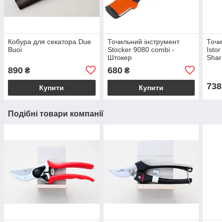
Кобура для секатора Due
Точильний інструмент
Точи
Buoi
Stocker 9080 combi -
Isto
Штокер
Shar
890
680
₴
₴
738
Купити
Купити
Подібні товари компанії