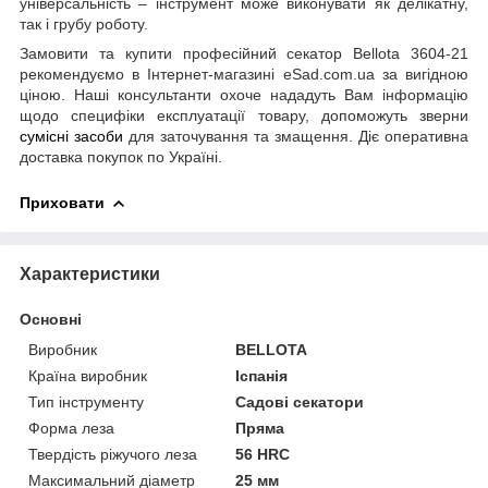
універсальність – інструмент може виконувати як делікатну,
так і грубу роботу.
Замовити та купити професійний секатор Bellota 3604-21
рекомендуємо в Інтернет-магазині eSad.com.ua за вигідною
ціною. Наші консультанти охоче нададуть Вам інформацію
щодо специфіки експлуатації товару, допоможуть зверни
сумісні засоби
для заточування та змащення. Діє оперативна
доставка покупок по Україні.
Приховати
Характеристики
Основні
Виробник
BELLOTA
Країна виробник
Іспанія
Тип інструменту
Садові секатори
Форма леза
Пряма
Твердість ріжучого леза
56 HRC
Максимальний діаметр
25 мм