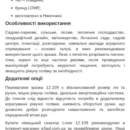
тип – обвідний;
бренд LOWE;
виготовлено в Німеччині.
Особливості використання
Садово-паркове, сільське, лісове, тепличне господарство,
ландшафтний дизайн, квітникарство, ботанічні сади, садові
центри, плантації, розплідники, навчальні заклади аграрного
спрямування – основні галузі, в яких рекомендоване
використання цього зразка. Леза з легкістю розрізають пагони,
гілки, корені та інші частини
рослин
, після проведення
маніпуляцій потребують акуратної чищення, заточують і
змащують ріжучу голівку за необхідності.
Додаткові опції
Перевагами зразка 12.109 є збалансований розмір ліз та
ручок, міцна ріжуча голівка, ідеальна амортизаційна система.
До плюсів слід віднести відсутність потреби в додатковому
коригуванні ріжучої голівки, наявність оборотної ручки, що
дозволяє добре розподілити навантаження та запобігає
передчасній втомі рук.
Купити німецький секатор Lowe 12.109 рекомендуємо в
Інтернет-магазині eSad.com.ua за привабливою ціною. Наші