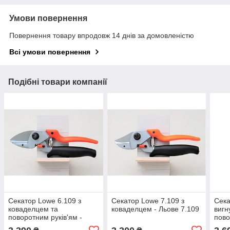
Умови повернення
Повернення товару впродовж 14 днів за домовленістю
Всі умови повернення
Подібні товари компанії
Секатор Lowe 6.109 з
Секатор Lowe 7.109 з
Сека
коваделцем та
коваделцем - Льове 7.109
вигн
поворотним руків'ям -
пово
Льове 6.109
Льов