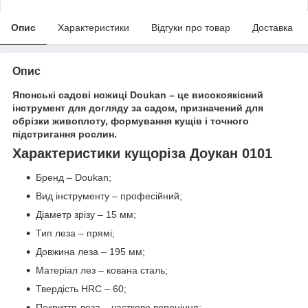
Опис
Характеристики
Відгуки про товар
Доставка
Опис
Японські садові ножиці Doukan – це високоякісний
інструмент для догляду за садом, призначений для
обрізки живоплоту, формування кущів і точного
підстригання рослин.
Характеристики кущоріза Доукан 0101
Бренд – Doukan;
Вид інструменту – професійний;
Діаметр зрізу – 15 мм;
Тип леза – прямі;
Довжина леза – 195 мм;
Матеріал лез – кована сталь;
Твердість HRC – 60;
Покриття леза – часткове вороніння;