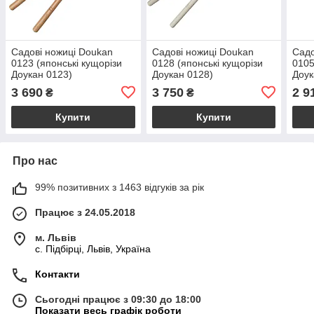
Садові ножиці Doukan
Садові ножиці Doukan
Садо
0123 (японські кущорізи
0128 (японські кущорізи
0105
Доукан 0123)
Доукан 0128)
Доук
3 690
3 750
2 9
₴
₴
Купити
Купити
Про нас
99% позитивних з 1463 відгуків за рік
Працює з 24.05.2018
м. Львів
c. Підбірці, Львів, Україна
Контакти
Сьогодні працює з 09:30 до 18:00
Показати весь графік роботи