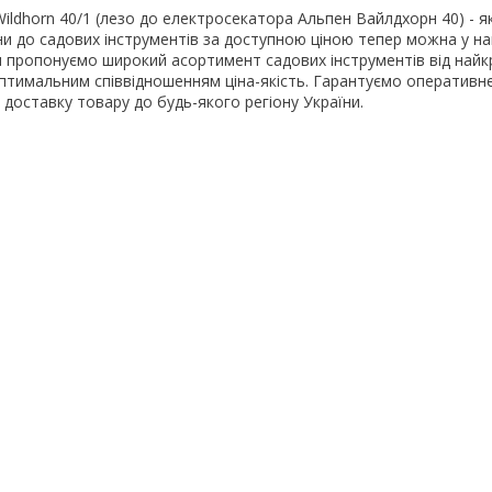
ildhorn 40/1 (лезо до електросекатора Альпен Вайлдхорн 40) - як
ни до садових інструментів за доступною ціною тепер можна у н
и пропонуємо широкий асортимент садових інструментів від най
 оптимальним співвідношенням ціна-якість. Гарантуємо оператив
 доставку товару до будь-якого регіону України.