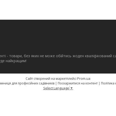
енті - товари, без яких не може обійтись жоден кваліфікований с
буде найкращим!
Prom.ua
Сайт створений на маркетплейсі
eSad.com.ua - крамниця для професійних садівників |
Поскаржитися на контент
|
Політика 
Select Language
▼