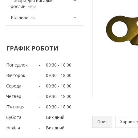
Товари для висадки
рослин
4848
Рослини
56
ГРАФІК РОБОТИ
Понеділок
09:30
18:00
Вівторок
09:30
18:00
Середа
09:30
18:00
Четвер
09:30
18:00
Пʼятниця
09:30
18:00
Субота
Вихідний
Опис
Характе
Неділя
Вихідний