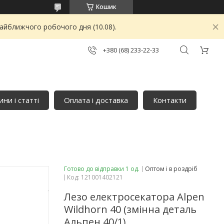
Кошик
найближчого робочого дня (10.08).
+380 (68) 233-22-33
ни і статті
Оплата і доставка
Контакти
Готово до відправки 1 од.
Оптом і в роздріб
Код:
121001402121
Лезо електросекатора Alpen
Wildhorn 40 (змінна деталь
Альпен 40/1)