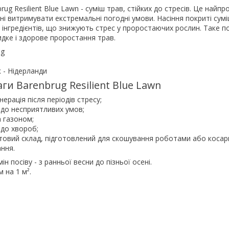
ug Resilient Blue Lawn - суміш трав, стійких до стресів. Це найпр
инні витримувати екстремальні погодні умови. Насіння покриті су
інгредієнтів, що знижують стрес у проростаючих рослин. Таке п
дке і здорове проростання трав.
ug
 - Нідерланди
ги Barenbrug Resilient Blue Lawn
ерація після періодів стресу;
ь до несприятливих умов;
а газоном;
 до хвороб;
товий склад, підготовлений для скошування роботами або косар
ння.
 посіву - з ранньої весни до пізньої осені.
м на 1 м².