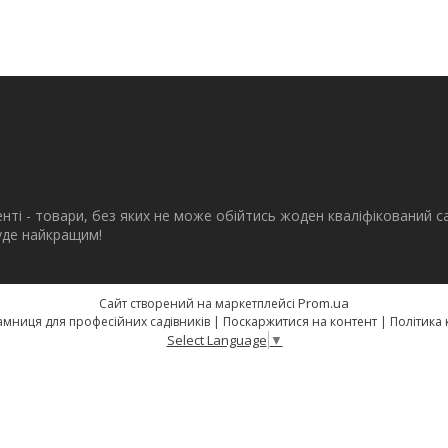
енті - товари, без яких не може обійтись жоден кваліфікований с
буде найкращим!
Prom.ua
Сайт створений на маркетплейсі
eSad.com.ua - крамниця для професійних садівників |
Поскаржитися на контент
|
Політика 
Select Language
▼