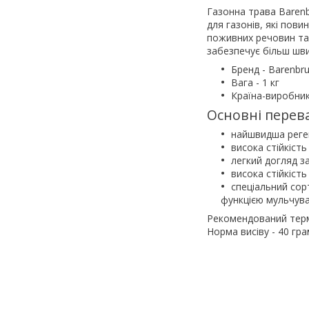
Газонна трава Barenbr
для газонів, які пов
поживних речовин та 
забезпечує більш шви
Бренд - Barenbr
Вага - 1 кг
Країна-виробник
Основні перева
найшвидша реген
висока стійкіст
легкий догляд з
висока стійкість
спеціальний сор
функцією мульчува
Рекомендований термін
Норма висіву - 40 гра