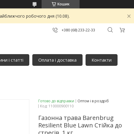
Кошик
найближчого робочого дня (10.08).
+380 (68) 233-22-33
ни і статті
Оплата і доставка
Контакти
Готово до відправки
Оптом і в роздріб
Код:
110000900110
Газонна трава Barenbrug
Resilient Blue Lawn Стійка до
стресів, 1 кг