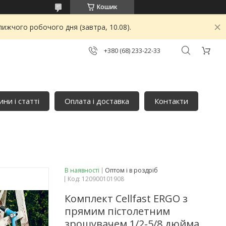
Кошик
ижчого робочого дня (завтра, 10.08).
+380 (68) 233-22-33
ни і статті
Оплата і доставка
Контакти
В наявності
Оптом і в роздріб
Код:
120900101908
Комплект Cellfast ERGO з
прямим пістолетним
зрошувачем 1/2-5/8 дюйма