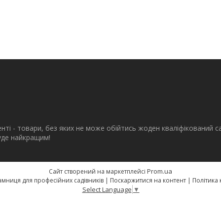
енті - товари, без яких не може обійтись жоден кваліфікований с
буде найкращим!
Prom.ua
Сайт створений на маркетплейсі
eSad.com.ua - крамниця для професійних садівників |
Поскаржитися на контент
|
Політика 
Select Language
▼