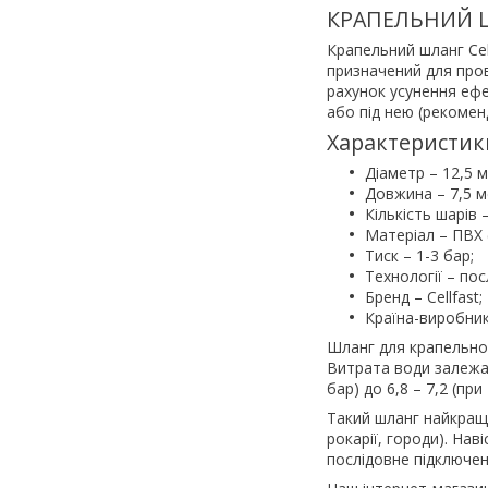
КРАПЕЛЬНИЙ Ш
Крапельний шланг Cel
призначений для про
рахунок усунення ефе
або під нею (рекомен
Характеристики
Діаметр – 12,5 
Довжина – 7,5 м
Кількість шарів –
Матеріал – ПВХ (
Тиск – 1-3 бар;
Технології – по
Бренд – Cellfast;
Країна-виробни
Шланг для крапельног
Витрата води залежать
бар) до 6,8 – 7,2 (пр
Такий шланг найкраще
рокарії, городи). На
послідовне підключен