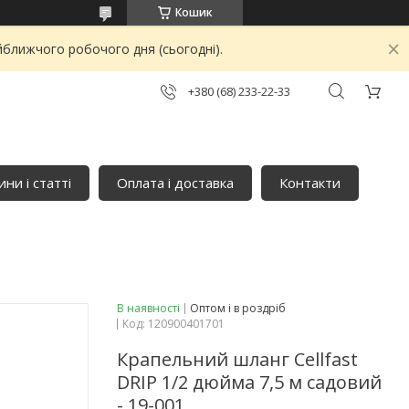
Кошик
йближчого робочого дня (сьогодні).
+380 (68) 233-22-33
ни і статті
Оплата і доставка
Контакти
В наявності
Оптом і в роздріб
Код:
120900401701
Крапельний шланг Cellfast
DRIP 1/2 дюйма 7,5 м садовий
- 19-001