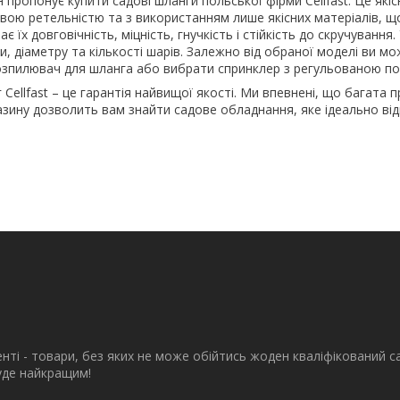
пропонує купити садові шланги польської фірми Cellfast. Це якіс
вою ретельністю та з використанням лише якісних матеріалів, щ
 їх довговічність, міцність, гнучкість і стійкість до скручування. 
и, діаметру та кількості шарів. Залежно від обраної моделі ви мо
озпилювач для шланга або вибрати спринклер з регульованою п
Cellfast – це гарантія найвищої якості. Ми впевнені, що багата 
зину дозволить вам знайти садове обладнання, яке ідеально від
енті - товари, без яких не може обійтись жоден кваліфікований с
буде найкращим!