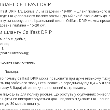
ЛАНГ CELLFAST DRIP
lfast DRIP 1/2 дюйма 7,5 м садовий - 19-001 – шланг польського
ведення крапельного поливу рослин. Даний виріб економить до 
кту випаровування. Крапельний шланг Cellfast DRIP можна прокл
дована глибина – 15-20 см).
 шлангу Cellfast DRIP
мм або ½ дюйма;
етрів;
 1;
полівінілхлорид);
слідовне підключення;
к – Польща.
о поливу Cellfast DRIP може працювати при дуже низькому тиску
 від робочого тиску і становлять в середньому від 0,4 – 5 літрів
и тиску 3 бари) літрів води на погонний метр шлангу.
 підходить для поливу рослин, що ростуть у скупченнях (живопл
вісні фітинги використовуються для швидкого підключення шлангі
ня до 30 метрів шлангу.