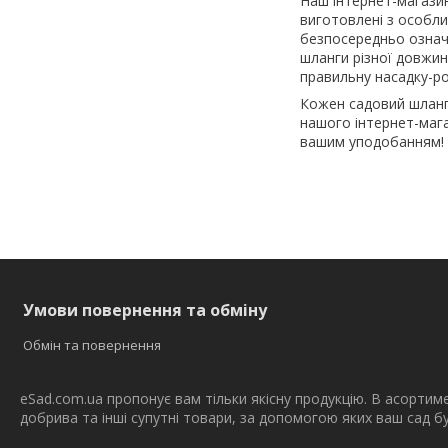
Наш інтернет-магазин 
виготовлені з особли
безпосередньо означає
шланги різної довжин
правильну насадку-р
Кожен садовий шланг 
нашого інтернет-мага
вашим уподобанням!
Умови повернення та обміну
Обмін та повернення
eSad.com.ua пропонує вам тільки якісну продукцію. В асортим
добрива та інші супутні товари, за допомогою яких ваш сад 