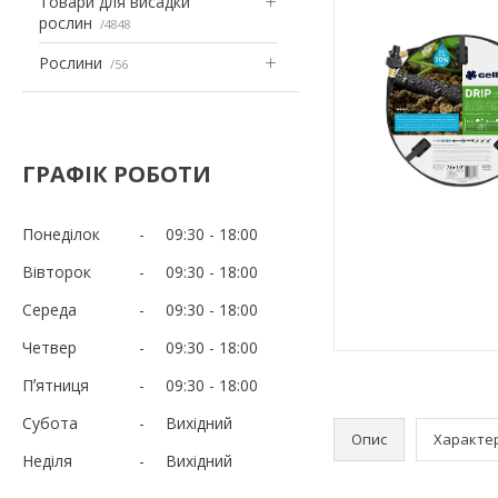
Товари для висадки
рослин
4848
Рослини
56
ГРАФІК РОБОТИ
Понеділок
09:30
18:00
Вівторок
09:30
18:00
Середа
09:30
18:00
Четвер
09:30
18:00
Пʼятниця
09:30
18:00
Субота
Вихідний
Опис
Характе
Неділя
Вихідний