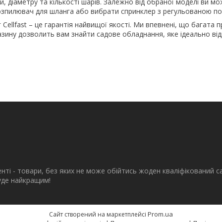
и, діаметру та кількості шарів. Залежно від обраної моделі ви мо
озпилювач для шланга або вибрати спринклер з регульованою п
Cellfast – це гарантія найвищої якості. Ми впевнені, що багата 
зину дозволить вам знайти садове обладнання, яке ідеально від
енті - товари, без яких не може обійтись жоден кваліфікований с
буде найкращим!
Prom.ua
Сайт створений на маркетплейсі