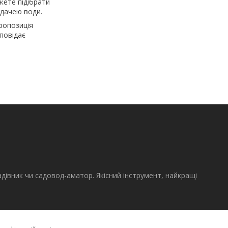
жете підібрати
одачею води.
пропозиція
повідає
адівник чи садовод-аматор. Якісний інструмент, найкращі