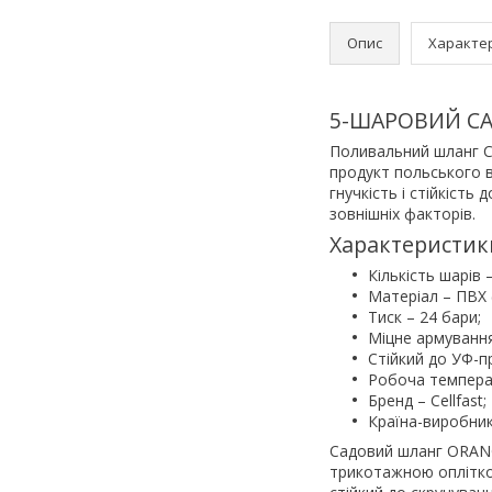
Опис
Характе
5-ШАРОВИЙ СА
Поливальний шланг Ce
продукт польського в
гнучкість і стійкість 
зовнішніх факторів.
Характеристик
Кількість шарів –
Матеріал – ПВХ (
Тиск – 24 бари;
Міцне армування 
Стійкий до УФ-п
Робоча температ
Бренд – Cellfast;
Країна-виробни
Садовий шланг ORANG
трикотажною оплітко