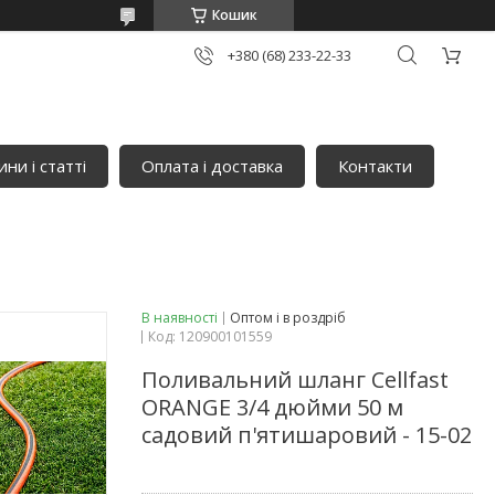
Кошик
+380 (68) 233-22-33
ни і статті
Оплата і доставка
Контакти
В наявності
Оптом і в роздріб
Код:
120900101559
Поливальний шланг Cellfast
ORANGE 3/4 дюйми 50 м
садовий п'ятишаровий - 15-02