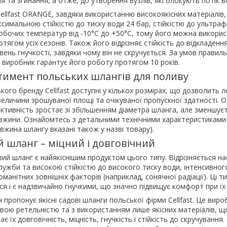
я та згинання, а отже, до утворення вузлів, які блокують потік в
llfast ORANGE, завдяки використанню високоякісних матеріалів,
симальною стійкістю до тиску води 24 бар, стійкістю до ультра
обочих температур від -10°C до +50°C, тому його можна викори
тягом усіх сезонів. Також його відрізняє стійкість до відкладен
івень гнучкості, завдяки чому він не скручується. За умов правил
виробник гарантує його роботу протягом 10 років.
имент польських шлангів для поливу
кого бренду Cellfast доступні у кількох розмірах, що дозволить 
величини зрошуваної площі та очікуваної пропускної здатності. О
ктивність зростає зі збільшенням діаметра шланга, але зменшуєт
вжини. Ознайомтесь з детальними технічними характеристиками
овжина шлангу вказані також у назві товару).
 шланг – міцний і довговічний
ий шланг є найякіснішим продуктом цього типу. Відрізняється н
ужби та високою стійкістю до високого тиску води, інтенсивног
манітних зовнішніх факторів (наприклад, сонячної радіації). Ці т
ся і є надзвичайно гнучкими, що значно підвищує комфорт при їх
пропонує якісні садові шланги польської фірми Cellfast. Це виро
вою ретельністю та з використанням лише якісних матеріалів, щ
 їх довговічність, міцність, гнучкість і стійкість до скручування. 