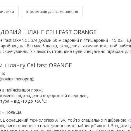
ристики
Інформація для замовлення
ДОВИЙ ШЛАНГ CELLFAST ORANGE
llfast ORANGE 3/4 дюйми 50 м садовий п'ятишаровий - 15-02 – це
иробництва. Він має 5 шарів, складених таким чином, щоб забе
до скручування. Їх кількість і товщина були спеціально підібрані дл
и шлангу Cellfast ORANGE
 5;
полівінілхлорид);
з найякіснішої пряжі;
роменів і відкладення водоростей всередині;
ура – від -10 до +50°С;
к – Польща.
E оснащений технологією ATSV, тобто спеціально підібраною
к
ю, виготовленою з поліефірної пряжі найвищої якості. Завдяки 