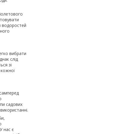
оди.
фіолетового
стовувати
ня водоростей
ьного
легко вибрати
днак слід
ься зі
 кожної
асамперед
о
ипи садових
 використанні.
би,
о
У нас є