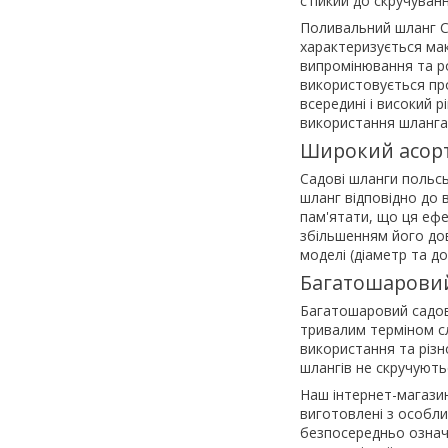
стійкий до скручуванн
Поливальний шланг Ce
характеризується мак
випромінювання та р
використовується про
всередині і високий р
використання шланга 
Широкий асорт
Садові шланги польсь
шланг відповідно до 
пам'ятати, що ця ефе
збільшенням його до
моделі (діаметр та д
Багатошаровий
Багатошаровий садов
тривалим терміном сл
використання та різно
шлангів не скручують
Наш інтернет-магазин 
виготовлені з особли
безпосередньо означає