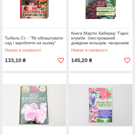
Книга Мартін Хаберер "Гарні
Тыбель Ст. - "Як облаштувати
клумби. Ілюстрований
сад і заробляти на ньому"
довідник кольорів, чагарників
і рослин"
Немає в наявності
Немає в наявності
133,10
145,20
₴
₴