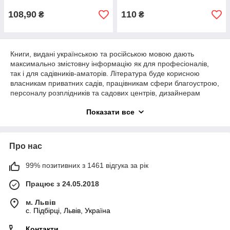
садівника.
108,90
110
₴
₴
Книги, видані українською та російською мовою дають
максимально змістовну інформацію як для професіоналів,
так і для садівників-аматорів. Література буде корисною
власникам приватних садів, працівникам сфери благоустрою,
персоналу розплідників та садових центрів, дизайнерам
ландшафту та іншим категоріям людей, які так чи інакше
Показати все
дотичні до рослинного світу. Нижче ми наведемо інформацію
про українські видавництва, продукція яких користується
широкою популярністю серед покупців нашої країни. Всі
книги є актуальними для сьогодення та видрукувані вже після
Про нас
1990 року.
Видавництва Харкова
99% позитивних з 1461 відгука за рік
Працює з 24.05.2018
Харківські видавництва є досить популярними серед
книголюбів усієї країни. Ми пропонуємо звернути увагу на
м. Львів
такі з них:
c. Підбірці, Львів, Україна
«Клуб сімейного дозвілля». Фірма випускає книжкову
продукцію різних спрямувань. Видавнича група
Контакти