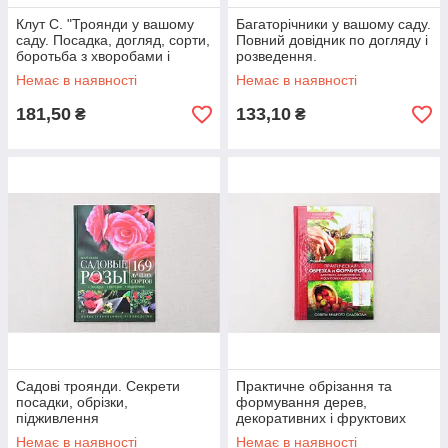
Клут С. "Троянди у вашому
Багаторічники у вашому саду.
саду. Посадка, догляд, сорти,
Повний довідник по догляду і
боротьба з хворобами і
розведення.
шкідниками"
Немає в наявності
Немає в наявності
181,50
133,10
₴
₴
Садові троянди. Секрети
Практичне обрізання та
посадки, обрізки,
формування дерев,
підживлення
декоративних і фруктових
чагарників. Поради мудрого
Немає в наявності
Немає в наявності