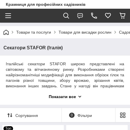
Крамниця для професійних садівників
Товари та послуги
Товари для висадки рослин
Садов
Секатори STAFOR (Італія)
Італійські секатори STAFOR широко представлені на
світовому та вітчизняному ринку. Розробниками створені
найрізноманітніші модифікації для виконання обрізок гілок та
пагонів різної товщини, збору врожаю, зрізання квітів,
виконання інших завдань. Стане у нагоді він працівникам
спеціалізованих господарств, а також садівникам-любителям.
Показати все
Обираючи секатор Стафор, радимо звернути особливу увагу
на його вагу, розмір ручок, тип ріжучої голівки, амортизаційну
систему,
змінність деталей
та інші важливі параметри.
Секатори STAFOR – це висока якість, безперебійність у
Сортування
0
Фільтри
роботі та довговічність.
Топ