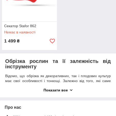
Секатор Stafor 862
Немає в наявності
1 499
₴
Обрізка рослин​ та її залежність від
інструменту
Відомо, що обрізка як декоративних, так і плодових культур
має свої особливості і тонкощі. Залежно від того, які саме
пагони обрізають, вибирається відповідний садовий
Показати все
інструмент. Наприклад, процес обрізки живих пагонів має
багато відмінностей з обрізкою сухих гілок. При зрізанні живої
гілки важлива чіткість зрізу, щоб рослина не втратила
здатності розвиватися. Кора в такому випадку повинна
Про нас
залишатися неушкодженою.