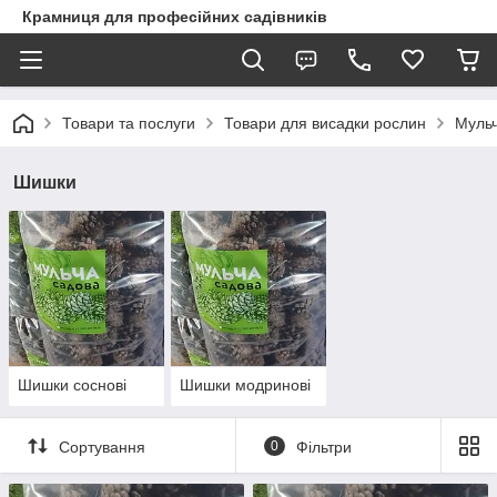
Крамниця для професійних садівників
Товари та послуги
Товари для висадки рослин
Муль
Шишки
Шишки соснові
Шишки модринові
Сортування
0
Фільтри