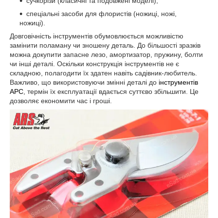
сучкорізи (класичні та подовжені моделі);
спеціальні засоби для флористів (ножиці, ножі,
ножиці).
Довговічність інструментів обумовлюється можливістю
замінити поламану чи зношену деталь. До більшості зразків
можна докупити запасне лезо, амортизатор, пружину, болти
чи інші деталі. Оскільки конструкція інструментів не є
складною, полагодити їх здатен навіть садівник-любитель.
Важливо, що використовуючи змінні деталі до
інструментів
АРС
, термін їх експлуатації вдається суттєво збільшити. Це
дозволяє економити час і гроші.