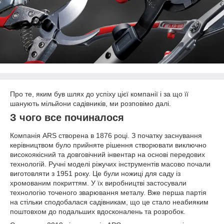
Про те, яким був шлях до успіху цієї компанії і за що її
шанують мільйони садівників, ми розповімо далі.
З чого все починалося
Компанія ARS створена в 1876 році. З початку заснування
керівництвом було прийняте рішення створювати виключно
високоякісний та довговічний інвентар на основі передових
технологій. Ручні моделі ріжучих інструментів масово почали
виготовляти з 1951 року. Це були ножиці для саду із
хромованим покриттям. У їх виробництві застосували
технологію точеного зварювання металу. Вже перша партія
на стільки сподобалася садівникам, що це стало неабияким
поштовхом до подальших вдосконалень та розробок.