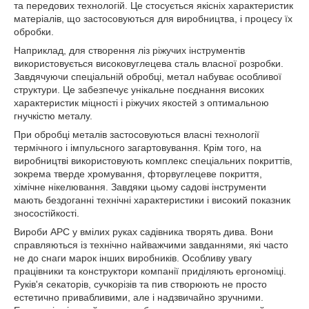
та передових технологій. Це стосується якісніх характеристик
матеріалів, що застосовуються для виробництва, і процесу їх
обробки.
Наприклад, для створення ліз ріжучих інструментів
використовується високовуглецева сталь власної розробки.
Завдячуючи спеціальній обробці, метал набуває особливої
структури. Це забезпечує унікальне поєднання високих
характеристик міцності і ріжучих якостей з оптимальною
гнучкістю металу.
При обробці металів застосовуються власні технології
термічного і імпульсного загартовування. Крім того, на
виробництві використовують комплекс спеціальних покриттів,
зокрема тверде хромування, фторвуглецеве покриття,
хімічне нікелювання. Завдяки цьому садові інструменти
мають бездоганні технічні характеристики і високий показник
зносостійкості.
Вироби АРС у вмілих руках садівника творять дива. Вони
справляються із технічно найважчими завданнями, які часто
не до снаги марок інших виробників. Особливу увагу
працівники та конструктори компанії приділяють ергономіці.
Руків'я секаторів, сучкорізів та пив створюють не просто
естетично привабливими, але і надзвичайно зручними.