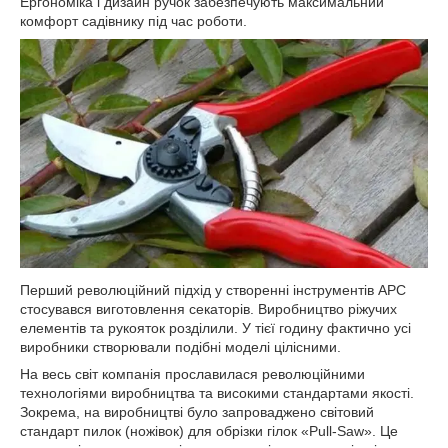
Ергономіка і дизайн ручок забезпечують максимальний
комфорт садівнику під час роботи.
Перший революційний підхід у створенні інструментів АРС
стосувався виготовлення секаторів. Виробництво ріжучих
елементів та рукояток розділили. У тієї годину фактично усі
виробники створювали подібні моделі цілісними.
На весь світ компанія прославилася революційними
технологіями виробництва та високими стандартами якості.
Зокрема, на виробництві було запроваджено світовий
стандарт пилок (ножівок) для обрізки гілок «Pull-Saw». Це