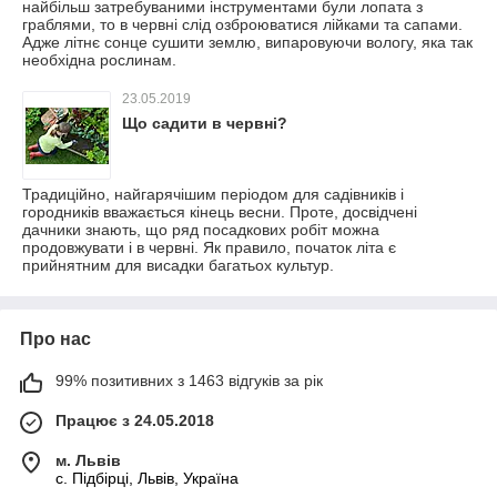
найбільш затребуваними інструментами були лопата з
граблями, то в червні слід озброюватися лійками та сапами.
Адже літнє сонце сушити землю, випаровуючи вологу, яка так
необхідна рослинам.
23.05.2019
Що садити в червні?
Традиційно, найгарячішим періодом для садівників і
городників вважається кінець весни. Проте, досвідчені
дачники знають, що ряд посадкових робіт можна
продовжувати і в червні. Як правило, початок літа є
прийнятним для висадки багатьох культур.
Про нас
99% позитивних з 1463 відгуків за рік
Працює з 24.05.2018
м. Львів
c. Підбірці, Львів, Україна