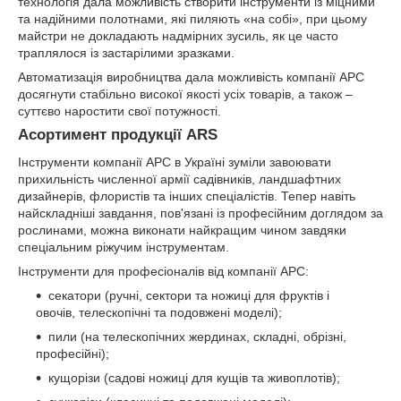
технологія дала можливість створити інструменти із міцними
та надійними полотнами, які пиляють «на собі», при цьому
майстри не докладають надмірних зусиль, як це часто
траплялося із застарілими зразками.
Автоматизація виробництва дала можливість компанії АРС
досягнути стабільно високої якості усіх товарів, а також –
суттєво наростити свої потужності.
Асортимент продукції ARS
Інструменти компанії АРС в Україні зуміли завоювати
прихильність численної армії садівників, ландшафтних
дизайнерів, флористів та інших спеціалістів. Тепер навіть
найскладніші завдання, пов'язані із професійним доглядом за
рослинами, можна виконати найкращим чином завдяки
спеціальним ріжучим інструментам.
Інструменти для професіоналів від компанії АРС:
секатори (ручні, сектори та ножиці для фруктів і
овочів, телескопічні та подовжені моделі);
пили (на телескопічних жердинах, складні, обрізні,
професійні);
кущорізи (садові ножиці для кущів та живоплотів);