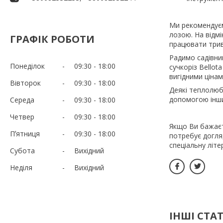
Ми рекомендуєм
лозою. На відм
ГРАФІК РОБОТИ
працювати трив
Радимо садівни
Понеділок
09:30
18:00
сучкоріз Bellot
вигідними цінам
Вівторок
09:30
18:00
Деякі теплолюбн
допомогою інши
Середа
09:30
18:00
Четвер
09:30
18:00
Якщо Ви бажаєт
Пʼятниця
09:30
18:00
потребує догляд
спеціальну літе
Субота
Вихідний
Неділя
Вихідний
ІНШІ СТАТ