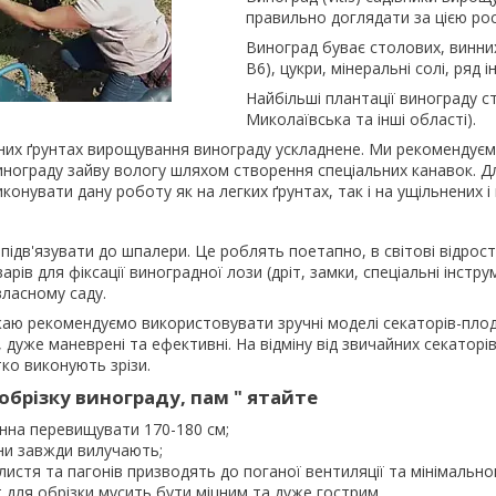
правильно доглядати за цією ро
Виноград буває столових, винних т
В6), цукри, мінеральні солі, ряд 
Найбільші плантації винограду с
Миколаївська та інші області).
их ґрунтах вирощування винограду ускладнене. Ми рекомендуєм
инограду зайву вологу шляхом створення спеціальних канавок. Дл
онувати дану роботу як на легких ґрунтах, так і на ущільнених і
 підв'язувати до шпалери. Це роблять поетапно, в світові відро
рів для фіксації виноградної лози (дріт, замки, спеціальні інст
 власному саду.
аю рекомендуємо використовувати зручні моделі секаторів-плодо
, дуже маневрені та ефективні. На відміну від звичайних секатор
тко виконують зрізи.
брізку винограду, пам " ятайте
инна перевищувати 170-180 см;
они завжди вилучають;
истя та пагонів призводять до поганої вентиляції та мінімальн
 для обрізки мусить бути міцним та дуже гострим.