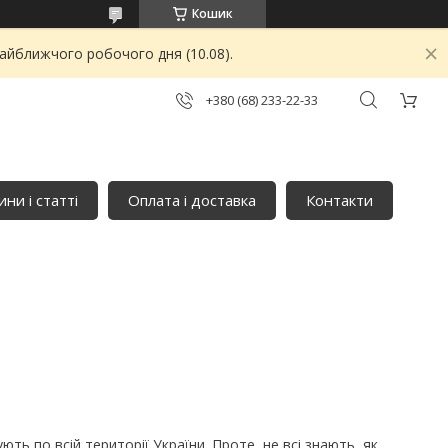
Кошик
найближчого робочого дня (10.08).
+380 (68) 233-22-33
ни і статті
Оплата і доставка
Контакти
ують по всій території України. Проте, не всі знають, як