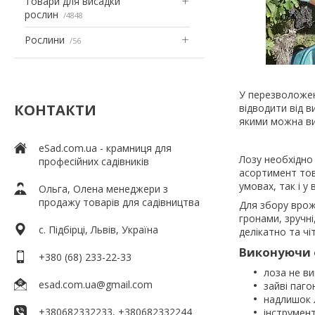
Товари для висадки
рослин
4848
Рослини
56
У перезволожен
КОНТАКТИ
відводити від в
якими можна вик
eSad.com.ua - крамниця для
Лозу необхідно
професійних садівників
асортимент това
умовах, так і у
Ольга, Олена менеджери з
продажу товарів для садівництва
Для збору врож
гронами, зручні
c. Підбірці, Львів, Україна
делікатно та чі
Виконуючи о
+380 (68) 233-22-33
лоза не в
esad.com.ua@gmail.com
зайві паг
надлишок л
+380682332233, +380682332244
інструмент