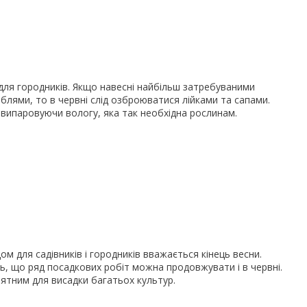
 для городників. Якщо навесні найбільш затребуваними
блями, то в червні слід озброюватися лійками та сапами.
 випаровуючи вологу, яка так необхідна рослинам.
ом для садівників і городників вважається кінець весни.
ь, що ряд посадкових робіт можна продовжувати і в червні.
нятним для висадки багатьох культур.