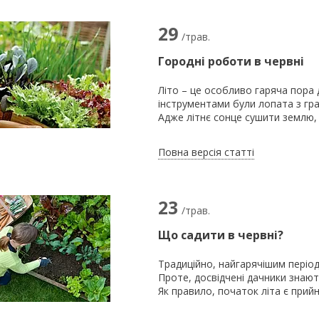
29
/трав.
Городні роботи в червні
Літо – це особливо гаряча пора
інструментами були лопата з гра
Адже літнє сонце сушити землю,
Повна версія статті
23
/трав.
Що садити в червні?
Традиційно, найгарячішим період
Проте, досвідчені дачники знают
Як правило, початок літа є прий