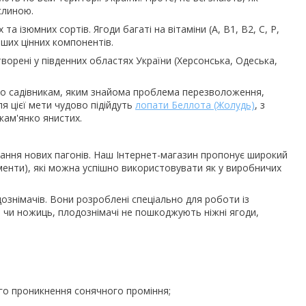
слиною.
а ізюмних сортів. Ягоди багаті на вітаміни (А, В1, В2, С, Р,
інших цінних компонентів.
творені у південних областях України (Херсонська, Одеська,
о садівникам, яким знайома проблема перезволоження,
я цієї мети чудово підійдуть
лопати Беллота (Жолудь)
, з
 кам'янко янистих.
стання нових пагонів. Наш Інтернет-магазин пропонує широкий
рументи), які можна успішно використовувати як у виробничих
знімачів. Вони розроблені спеціально для роботи із
ів чи ножиць, плодознімачі не пошкоджують ніжні ягоди,
ого проникнення сонячного проміння;