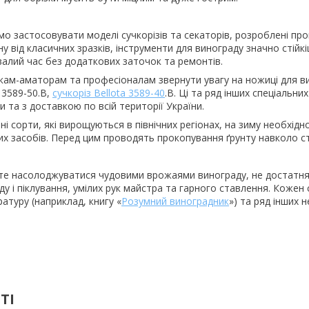
о застосовувати моделі сучкорізів та секаторів, розроблені про
іну від класичних зразків, інструменти для винограду значно ст
алий час без додаткових заточок та ремонтів.
кам-аматорам та професіоналам звернути увагу на ножиці для ви
a 3589-50.B,
сучкоріз Bellota 3589-40
.B. Ці та ряд інших спеціальн
и та з доставкою по всій території України.
і сорти, які вирощуються в північних регіонах, на зиму необхід
х засобів. Перед цим проводять прокопування ґрунту навколо с
е насолоджуватися чудовими врожаями винограду, не достатня 
у і піклування, умілих рук майстра та гарного ставлення. Кожен 
ратуру (наприклад, книгу «
Розумний виноградник
») та ряд інших 
ТІ