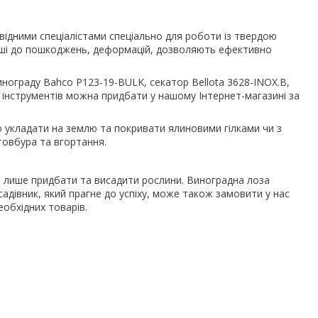
відними спеціалістами спеціально для роботи із твердою
ійкіші до пошкоджень, деформацій, дозволяють ефективно
нограду Bahco P123-19-BULK, секатор Bellota 3628-INOX.B,
их інструментів можна придбати у нашому Інтернет-магазині за
но укладати на землю та покривати ялиновими гілками чи з
товбура та вгортання.
лише придбати та висадити рослини. Виноградна лоза
садівник, який прагне до успіху, може також замовити у нас
необхідних товарів.