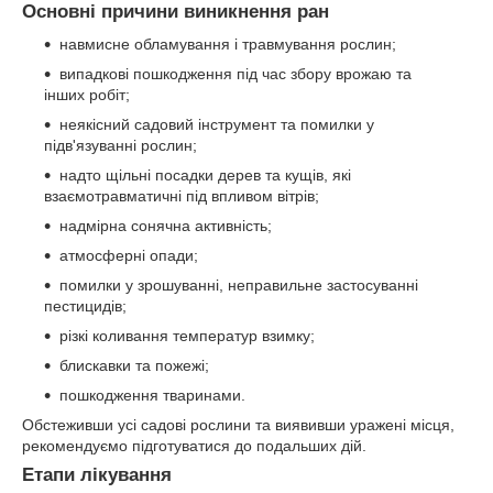
Основні причини виникнення ран
навмисне обламування і травмування рослин;
випадкові пошкодження під час збору врожаю та
інших робіт;
неякісний садовий інструмент та помилки у
підв'язуванні рослин;
надто щільні посадки дерев та кущів, які
взаємотравматичні під впливом вітрів;
надмірна сонячна активність;
атмосферні опади;
помилки у зрошуванні, неправильне застосуванні
пестицидів;
різкі коливання температур взимку;
блискавки та пожежі;
пошкодження тваринами.
Обстеживши усі садові рослини та виявивши уражені місця,
рекомендуємо підготуватися до подальших дій.
Етапи лікування