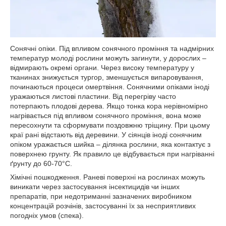
Сонячні опіки. Під впливом сонячного проміння та надмірних
температур молоді рослини можуть загинути, у дорослих –
відмирають окремі органи. Через високу температуру у
тканинах знижується тургор, зменшується випаровування,
починаються процеси омертвіння. Сонячними опіками іноді
уражаються листові пластини. Від перегріву часто
потерпають плодові дерева. Якщо тонка кора нерівномірно
нагрівається під впливом сонячного проміння, вона може
пересохнути та сформувати поздовжню тріщину. При цьому
краї рані відстають від деревини. У сіянців іноді сонячним
опіком уражається шийка – ділянка рослини, яка контактує з
поверхнею грунту. Як правило це відбувається при нагріванні
ґрунту до 60-70°С.
Хімічні пошкодження. Раневі поверхні на рослинах можуть
виникати через застосування інсектицидів чи інших
препаратів, при недотриманні зазначених виробником
концентрацій розчінів, застосуванні їх за несприятливих
погодніх умов (спека).