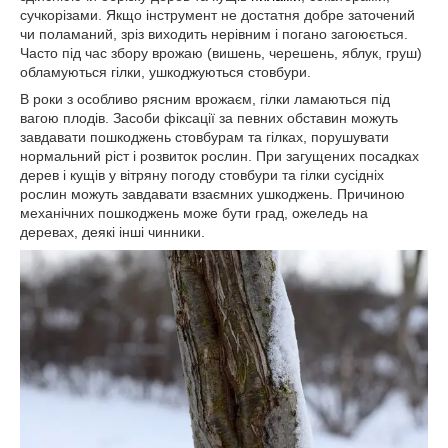
сучкорізами. Якщо інструмент не достатня добре заточений
чи поламаний, зріз виходить нерівним і погано загоюється.
Часто під час збору врожаю (вишень, черешень, яблук, груш)
обламуються гілки, ушкоджуються стовбури.
В роки з особливо рясним врожаєм, гілки ламаються під
вагою плодів. Засоби фіксації за певних обставин можуть
завдавати пошкоджень стовбурам та гілках, порушувати
нормальний ріст і розвиток рослин. При загущених посадках
дерев і кущів у вітряну погоду стовбури та гілки сусідніх
рослин можуть завдавати взаємних ушкоджень. Причиною
механічних пошкоджень може бути град, ожеледь на
деревах, деякі інші чинники.