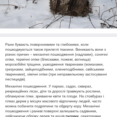
Рани бувають поверхневими та глибокими, коли
пошкоджуються також прилеглі тканини. Виникають вони з
різних причин – механічні пошкодження (надлами), сонячні
опіки, термічні опіки (блискавки, пожежі, вогнища)
морозобійні тріщини, ушкодження тваринами (комахами,
гризунами, зайцеподібними, оленеподібними, свійськими
тваринами), хімічні опіки (при неправильному застосуванні
пестицидів).
Механічні пошкодження. У парках, садах, скверах,
рекреаційних лісах, діти та дорослі травмують рослини,
обламуючи гілки, зриваючи квіти та плоди. На стовбурах і
гілках дерев у місцях масового відпочинку людей, часто
можна побачити подряпини та обдерту кору. Механічні
пошкодження і раневі поверхні залишають садівники,
здійснюючи обрізку дерев та кущів
пилами
, секаторами,