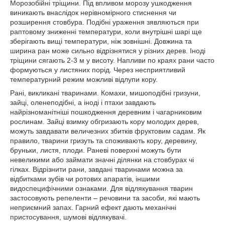
Морозобійні тріщини. Під впливом морозу ушкодження
виникають внаслідок нерівномірного стиснення чи
розширення стовбура. Подібні ураження зявляються при
раптовому зниженні температури, коли внутрішні шарі ще
зберігають вищі температури, ніж зовнішні. Довжина та
ширина ран може сильно відрізнятися у різних дерев. Іноді
тріщини сягають 2-3 м у висоту. Напливи по краях рани часто
формуються у листяних порід. Через несприятливий
температурний режим можливі відлупи кору.
Рані, викликані тваринами. Комахи, мишоподібні гризуни,
зайці, оленеподібні, а іноді і птахи завдають
найрізноманітніші пошкодження деревним і чагарниковим
рослинам. Зайці взимку обгризають кору молодих дерев,
можуть завдавати величезних збитків фруктовим садам. Як
правило, тварини гризуть та споживають кору, деревину,
бруньки, листя, плоди. Раневі поверхні можуть бути
невеликими або займати значні ділянки на стовбурах чі
гілках. Відрізнити рани, завдані тваринами можна за
відбитками зубів чи ротових апаратів, іншими
видоспецифічними ознаками. Для відлякування тварин
застосовують репеленти – речовини та засоби, які мають
неприємний запах. Гарний ефект дають механічні
пристосування, шумові відлякувачі.