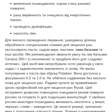
виявлення пошкодження, оцінка стану раневої
поверхні;
рану вирівнюють та очищають від некротичних
тканин;
проводять дезінфекцію;
наносять ліки.
Для якісного проведення лікування, ушкоджену ділянку
обробляють спеціальними ножами для чищення ран,
застосовують пасти, садові вари, мастики,
лаки-бальзам
та
інші засоби. Ми рекомендуємо звернути увагу на лак-бальзам
Ceratus 350 г (з пензликом) та придбати його для «садової
аптечки». Цей засіб вже випробували сотні українців у своїх
садах і з задоволенням замовляють їх знову. Не менш
популярною є паста при обрізці Potaben. Вона доступна у
фасуваннях 0,5 та 1,0 кг. Не обійтися садівникам без якісного
ножа для чищення ран. Радимо купити за привабливою
ціною професійний ніж для чищення ран Rysak. Цей
інструмент дозволяє повноцінно очищувати реневі поверхні
рослин та готувати їх для подальших маніпуляцій. У хвойних
рослин внаслідок пошкоджень виникають смолотечі, у вишні,
черешні, сливи – камедетечі. Це захисні реакції, причиною
яких є порушення цілісності тканин. Ділянки із накопиченням