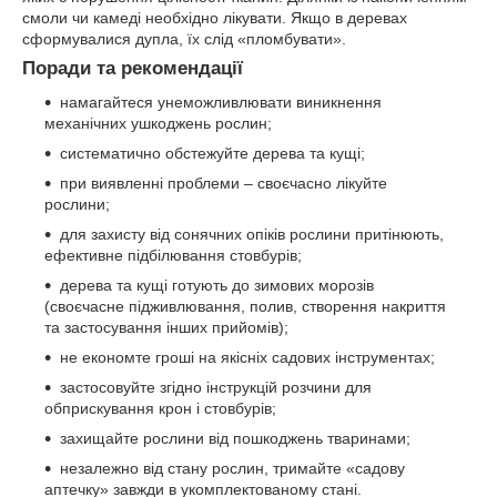
смоли чи камеді необхідно лікувати. Якщо в деревах
сформувалися дупла, їх слід «пломбувати».
Поради та рекомендації
намагайтеся унеможливлювати виникнення
механічних ушкоджень рослин;
систематично обстежуйте дерева та кущі;
при виявленні проблеми – своєчасно лікуйте
рослини;
для захисту від сонячних опіків рослини притінюють,
ефективне підбілювання стовбурів;
дерева та кущі готують до зимових морозів
(своєчасне підживлювання, полив, створення накриття
та застосування інших прийомів);
не економте гроші на якісніх садових інструментах;
застосовуйте згідно інструкцій розчини для
обприскування крон і стовбурів;
захищайте рослини від пошкоджень тваринами;
незалежно від стану рослин, тримайте «садову
аптечку» завжди в укомплектованому стані.