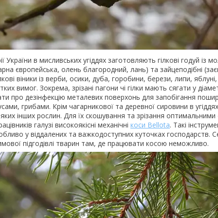
ії України в мисливських угіддях заготовляють гілкові годуй із м
арна європейська, олень благородний, лань) та зайцеподібні (зає
ілкові віники із верби, осики, дуба, горобини, берези, липи, яблун
ких вимог. Зокрема, зрізані пагони чі гілки мають сягати у діа
ати про дезінфекцію металевих поверхонь для запобігання поши
усами, грибами. Крім чагарникової та деревної сировини в угіддя
еяких інших рослин. Для їх скошування та зрізання оптимальними 
ацівників галузі високоякісні механічні
коси Bellota
. Такі інструм
собливо у віддалених та важкодоступних куточках господарств. С
имової підгодівлі тварин там, де працювати косою неможливо.