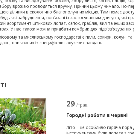
у, посіву та висаджування рослин, збору листя, квітів, плодів, к
о збору врожаю проводяться вручну. Причин цьому чимало. По-п
щею ділянки в екологічно благополучних місцях. Там немає досту
і будь-які забруднення, пов'язані із застосуванням двигунів, як
й асортимент штикових лопат, сапок, граблів, вил та інших засо
цтвах. У нас також можна придбати кембрик для підв'зв'язування
ісовому та мисливському господарстві є пили, сокири, колуні та 
дань, пов'язаних із специфікою галузевих завдань.
ТІ
29
/трав.
Городні роботи в червні
Літо – це особливо гаряча пора
інструментами були лопата з гра