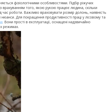
няється фізіологічними особливостями. Підбір ріжучих
із врахуванням того, якою рукою працює людина, скільки
ід час роботи. Важливо враховувати розмір долонь, наявність
 нюанси. Для покращення продуктивності праці у лісовому та
ри
. Вони прості в експлуатації, оснащені надзвичайно
ох режимах.