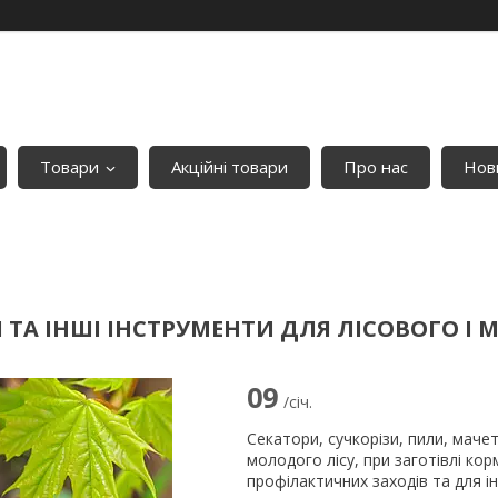
Товари
Акційні товари
Про нас
Нови
 ТА ІНШІ ІНСТРУМЕНТИ ДЛЯ ЛІСОВОГО 
09
/січ.
Секатори, сучкорізи, пили, маче
молодого лісу, при заготівлі кор
профілактичних заходів та для ін