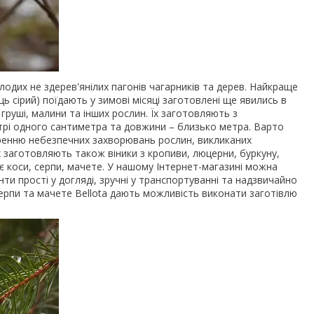
олодих не здерев'янілих пагонів чагарників та дерев. Найкраще
ць сірий) поїдають у зимові місяці заготовлені ще явились в
і, груші, малини та інших рослин. Їх заготовляють з
метрі одного сантиметра та довжини – близько метра. Варто
ренню небезпечних захворювань рослин, викликаних
х заготовляють також віники з кропиви, люцерни, буркуну,
є коси, серпи, мачете. У нашому Інтернет-магазині можна
енти прості у догляді, зручні у транспортуванні та надзвичайно
ерпи та мачете Bellota дають можливість виконати заготівлю