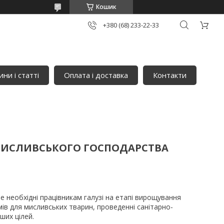
Кошик
+380 (68) 233-22-33
ни і статті
Оплата і доставка
Контакти
І МИСЛИВСЬКОГО ГОСПОДАРСТВА
те необхідні працівникам галузі на етапі вирощування
мів для мисливських тварин, проведенні санітарно-
ших цілей.