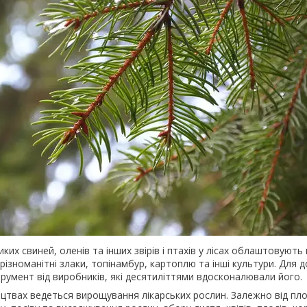
диких свиней, оленів та інших звірів і птахів у лісах облаштовують
різноманітні злаки, топінамбур, картоплю та інші культури. Дл
трумент від виробників, які десятиліттями вдосконалювали його.
ицтвах ведеться вирощування лікарських рослин. Залежно від площ