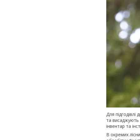
Для підгодівлі 
та висаджують 
інвентар та інс
В окремих лісн