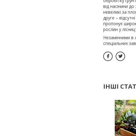
обробітку ґрунт
від насінини д
невеликі за пло
друге – відсутн
пропонує широки
рослин у лісни
Незамінними в л
спеціальних зав
ІНШІ СТАТ