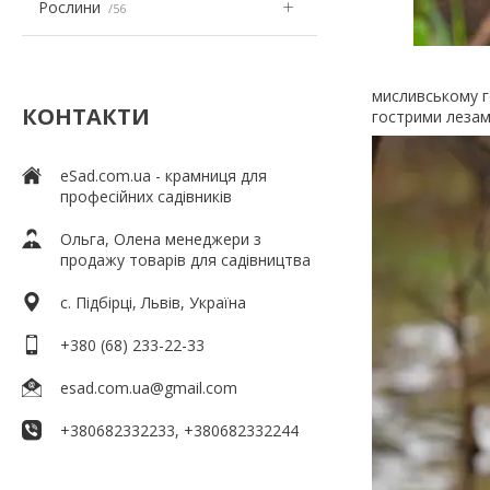
Рослини
56
мисливському г
КОНТАКТИ
гострими лезам
eSad.com.ua - крамниця для
професійних садівників
Ольга, Олена менеджери з
продажу товарів для садівництва
c. Підбірці, Львів, Україна
+380 (68) 233-22-33
esad.com.ua@gmail.com
+380682332233, +380682332244