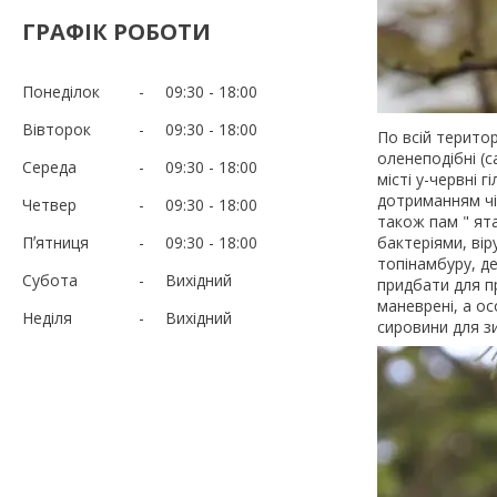
ГРАФІК РОБОТИ
Понеділок
09:30
18:00
Вівторок
09:30
18:00
По всій територ
оленеподібні (с
Середа
09:30
18:00
місті у-червні г
дотриманням чіт
Четвер
09:30
18:00
також пам " ят
Пʼятниця
09:30
18:00
бактеріями, вір
топінамбуру, д
Субота
Вихідний
придбати для пр
маневрені, а о
Неділя
Вихідний
сировини для з