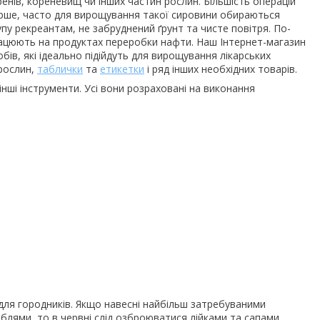
оренів, кореневищ чи інших частин рослин. Більшість операцій
ерше, часто для вирощування такої сировини обираються
пу рекреантам, не забруднений ґрунт та чисте повітря. По-
і працюють на продуктах переробки нафти. Наш Інтернет-магазин
бів, які ідеально підійдуть для вирощування лікарських
 рослин,
таблички
та
етикетки
і ряд інших необхідних товарів.
інші інструменти. Усі вони розраховані на виконання
 для городників. Якщо навесні найбільш затребуваними
блями, то в червні слід озброюватися лійками та сапами.