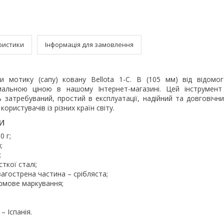
ристики
Інформація для замовлення
и мотику (сапу) ковану Bellota 1-C. B (105 мм) від відомог
альною ціною в нашому Інтернет-магазині. Цей інструмент
 затребуваний, простий в експлуатації, надійний та довговічн
 користувачів із різних країн світу.
и
0 г;
;
;
сткої сталі;
загострена частина – срібляста;
ірмове маркування;
– Іспанія.