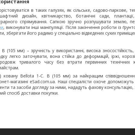
користання
рістовуватіся в таких галузях, як сільське, садово-паркове, те
шафтний дизайн, квітникарство, ботанічні сади, плантації,
грарного спрямування. Сапкою зручно розпушувати землю, пер
ни
, виконувати інші маніпуляції. Після закінчення роботи із ґрун
ти, зберігати його радимо у спеціально відведених сухих приміще
 B (105 мм) – зручність у використанні, висока зносостійкість,
адку легко заточувати, вона стійка до деформацій, іржі, короз
впродовж тривалого часу без втрати первинних технічних х
майстрам.
) ковану Bellota 1-C. B (105 мм) за найкращим співвідношення
рнет-магазині eSad.com.ua. Наші спеціалісти охоче допоможуть
ументи та засоби догляду за ними, нададуть фахову консультацію
ий спосіб доставки покупки.