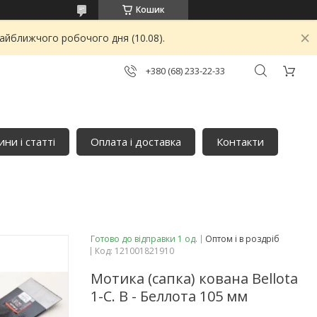
Кошик
найближчого робочого дня (10.08).
+380 (68) 233-22-33
ни і статті
Оплата і доставка
Контакти
Готово до відправки 1 од.
Оптом і в роздріб
Код:
121001821910
Мотика (сапка) кована Bellota
1-С. B - Беллота 105 мм