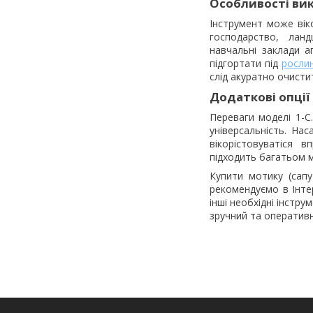
Особливості ви
Інструмент може віко
господарство, ланд
навчальні заклади а
підгортати під
росли
слід акуратно очисти
Додаткові опції
Переваги моделі 1-C.
універсальність. Нас
вікорістовуватіся 
підходить багатьом 
Купити мотику (сапу
рекомендуємо в Інте
інші необхідні інстр
зручний та оперативн