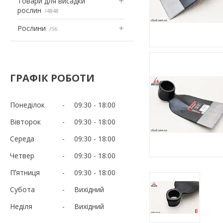
Товари для висадки
рослин
4848
Рослини
56
ГРАФІК РОБОТИ
Понеділок
09:30
18:00
Вівторок
09:30
18:00
Середа
09:30
18:00
Четвер
09:30
18:00
Пʼятниця
09:30
18:00
Субота
Вихідний
Неділя
Вихідний