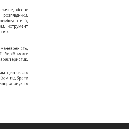
пличне, лісове
 розплідники,
емішувати її,
том, інструмент
ннях.
 маневреність,
ії. Виріб може
арактеристик,
м ціна-якість
 Вам підібрати
, запропонують