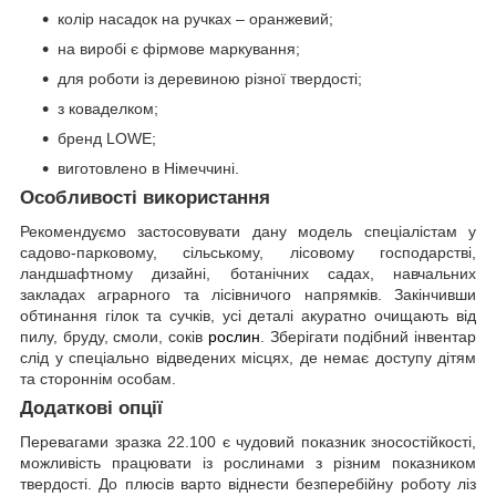
колір насадок на ручках – оранжевий;
на виробі є фірмове маркування;
для роботи із деревиною різної твердості;
з коваделком;
бренд LOWE;
виготовлено в Німеччині.
Особливості використання
Рекомендуємо застосовувати дану модель спеціалістам у
садово-парковому, сільському, лісовому господарстві,
ландшафтному дизайні, ботанічних садах, навчальних
закладах аграрного та лісівничого напрямків. Закінчивши
обтинання гілок та сучків, усі деталі акуратно очищають від
пилу, бруду, смоли, соків
рослин
. Зберігати подібний інвентар
слід у спеціально відведених місцях, де немає доступу дітям
та стороннім особам.
Додаткові опції
Перевагами зразка 22.100 є чудовий показник зносостійкості,
можливість працювати із рослинами з різним показником
твердості. До плюсів варто віднести безперебійну роботу ліз