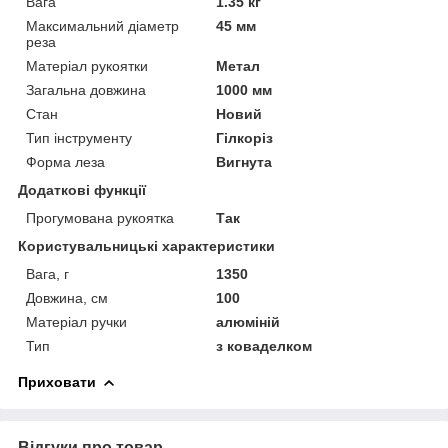
Вага
1.35 кг
Максимальний діаметр
45 мм
реза
Матеріал рукоятки
Метал
Загальна довжина
1000 мм
Стан
Новий
Тип інструменту
Гілкоріз
Форма леза
Вигнута
Додаткові функції
Прогумована рукоятка
Так
Користувальницькі характеристики
Вага, г
1350
Довжина, см
100
Матеріал ручки
алюміній
Тип
з коваделком
Приховати
Відгуки про товар