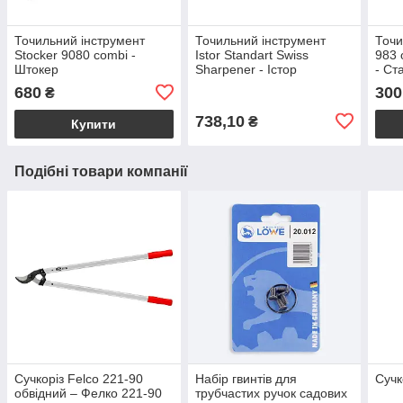
Точильний інструмент
Точильний інструмент
Точи
Stocker 9080 combi -
Istor Standart Swiss
983 
Штокер
Sharpener - Істор
- Ст
680
300
₴
738,10
₴
Купити
Подібні товари компанії
Сучкоріз Felco 221-90
Набір гвинтів для
Сучк
обвідний – Фелко 221-90
трубчастих ручок садових