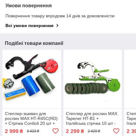
Умови повернення
Повернення товару впродовж 14 днів за домовленістю
Всі умови повернення
Подібні товари компанії
Степлер-зшивач для
Степлер для рослин MAX
Степ
рослин MAX HT-R45C(RD)
Tapener HT-B1 +
Tape
+ Стрічка Cordioli 20 шт +
Італійська стрічка 10 шт -
Італ
Скоби Agrario - Тапенер
Тапенер Акційний Набір
Ориг
2 999
2 299
2 3
₴
₴
3 433 ₴
2 420 ₴
Акційний Набір
Тапе