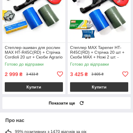
Степлер-зшивач для рослин
Степлер MAX Tapener HT-
MAX HT-R45C(RD) + Стрічка
R45C(RD) + Cтрічка 20 шт +
Cordioli 20 шт + Скоби Agrario
Cкоби MAX + Ножі 2 шт. -
- Тапенер Акційний Набір
максимальний набір
Готово до відправки
Готово до відправки
2 999
3 425
₴
₴
3 433 ₴
3 805 ₴
Купити
Купити
Показати ще
Про нас
99% позитивних з 1470 відгуків за рік