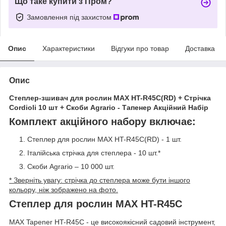
Що таке купити з Пром?
Замовлення під захистом
Опис
Характеристики
Відгуки про товар
Доставка
Опис
Степлер-зшивач для рослин MAX HT-R45C(RD) + Стрічка
Cordioli 10 шт + Скоби Agrario - Тапенер Акційний Набір
Комплект акційного набору включає:
Степлер для рослин MAX HT-R45C(RD) - 1 шт.
Італійська стрічка для степлера - 10 шт.*
Скоби Agrario – 10 000 шт.
* Зверніть увагу: стрічка до степлера може бути іншого
кольору, ніж зображено на фото.
Степлер для рослин МAX HT-R45C
MAX Tapener HT-R45C - це високоякісний садовий інструмент,