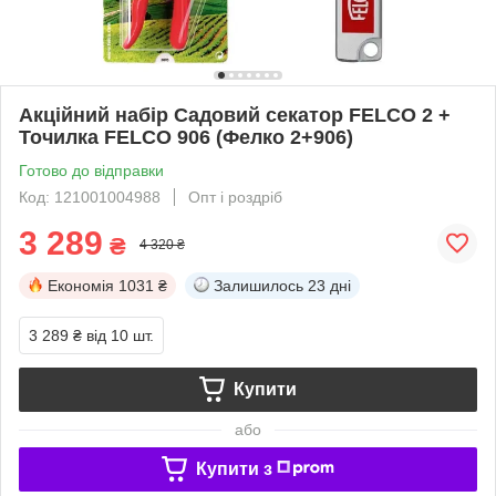
Акційний набір Садовий секатор FELCO 2 +
Точилка FELCO 906 (Фелко 2+906)
Готово до відправки
Код: 121001004988
Опт і роздріб
3 289
₴
4 320 ₴
Економія
1031 ₴
Залишилось
23 дні
3 289 ₴
від 10 шт.
Купити
або
Купити з