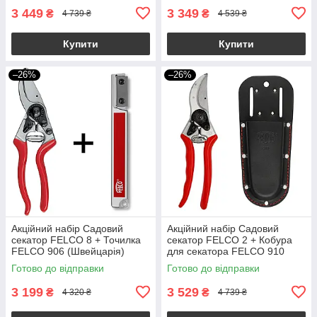
3 449
3 349
₴
₴
4 739 ₴
4 539 ₴
Купити
Купити
–26%
–26%
Акційний набір Садовий
Акційний набір Садовий
секатор FELCO 8 + Точилка
секатор FELCO 2 + Кобура
FELCO 906 (Швейцарія)
для секатора FELCO 910
Black (Фелко 2+910)
Готово до відправки
Готово до відправки
3 199
3 529
₴
₴
4 320 ₴
4 739 ₴