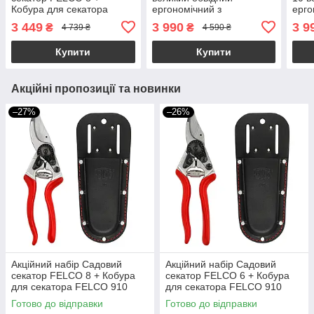
Кобура для секатора
ергономічний з
ерго
FELCO 910 Black (Фелко
поворотним руків'ям -
пово
3 449
3 990
3 9
₴
₴
4 739 ₴
4 590 ₴
8+910)
Фелко 7
лівш
Купити
Купити
Акційні пропозиції та новинки
–27%
–26%
Акційний набір Садовий
Акційний набір Садовий
секатор FELCO 8 + Кобура
секатор FELCO 6 + Кобура
для секатора FELCO 910
для секатора FELCO 910
Black (Фелко 8+910)
Black (Фелко 6+910)
Готово до відправки
Готово до відправки