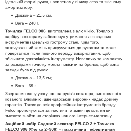
ідеальній формі ручок, нахиленому кінчику леза та якісному
амортизатору.
Довжина – 21,5 см.
Вага – 240 г.
Точилка FELCO 906
виготовлена з алюмінію. Точило з
карбіду вольфраму забезпечує утримання лез садових
інструментів і ідеально гострому стані. Крім того,
заточувальний камінь прикручується до рукоятки та може
повертатися після певного періоду використання, щоб
збільшити довговічність інструменту. Невеличку та компактну
за розмірами точилку можна повісити на брелок, щоб вона
завжди була під рукою.
Довжина – 13,5 см;
Вага – 39 г.
Звертаємо вашу увагу, що на руків’я секатора, виготовлені з
кованого алюмінію, швейцарський виробник надає довічну
гарантію. Також до всіх професійних інструментів бренду
Felco пропонуються запчастини та змінні деталі, які ви
зможете знайти на сторінках нашого інтернет-магазину.
Акційний набір Садовий секатор FELCO 2 + Точилка
FELCO 906 (Фелко 2+906) – практичний і ефективний