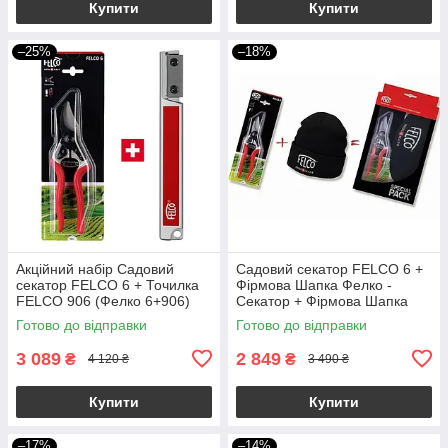
Купити
Купити
–25%
–18%
Акційний набір Садовий
Садовий секатор FELCO 6 +
секатор FELCO 6 + Точилка
Фірмова Шапка Фелко -
FELCO 906 (Фелко 6+906)
Секатор + Фірмова Шапка
Фелко
Готово до відправки
Готово до відправки
3 089
2 849
₴
₴
4 120 ₴
3 490 ₴
Купити
Купити
–17%
–14%