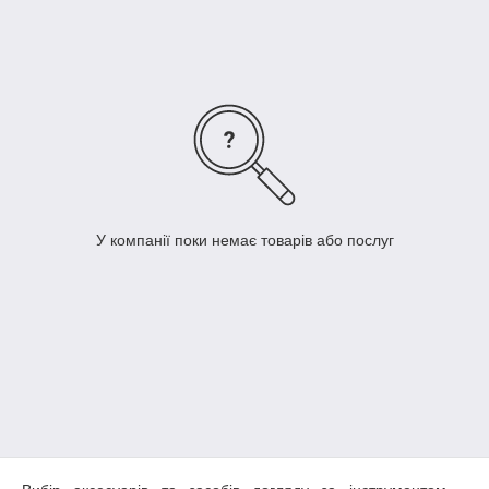
купувати з доставкою необхідний інвентар разом із
точильним інструментом та іншими засобами. Ми
пропонуємо найкращі товари за оптимальними цінами.
У компанії поки немає товарів або послуг