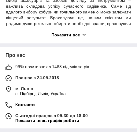
Вибір аксесуарів та засобів догляду за інструментом –
важлива складова успіху сучасного садівника. Саме від
вдалого вибору кобури чи точильного каменю може залежати
кінцевий результат. Враховуючи це, нашим клієнтам ми
радимо дуже ретельно обирати необхідні зразки, враховуючи
при цьому найменші деталі.
Показати все
Вибір аксесуарів та засобів догляду за
інструментом
Про нас
Сьогодні садівники використовують велику кількість
інструментів із металевими елементами, які потребують
99% позитивних з 1463 відгуків за рік
заточування, змащення, очищення та інших маніпуляцій.
Критеріями вибору аксесуарів мають бути:
Працює з 24.05.2018
відповідність за брендом;
м. Львів
відповідність за моделлю та розміром;
c. Підбірці, Львів, Україна
можливість використовувати із іншими
інструментами;
Контакти
форма, вага, розмір, матеріал;
Сьогодні працює з 09:30 до 18:00
спосіб фіксації (для кобури та чохла);
Показати весь графік роботи
зручність в експлуатації.
Обираючи засоби догляду за інструментами (бруски, спреї,