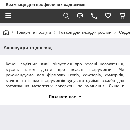
Крамниця для професійних садівників
Товари та послуги
Товари для висадки рослин
Садов
Аксесуари та догляд
Кожен садівник, який піклується про зелені насадження,
мусить також дбати про власні інструменти. Ми
рекомендуємо для фірмових ножів, секаторів, сучкорізів,
мачете та інших інструментів купувати сумісні засоби для
заточування металевих поверхонь та змащення. Лише в
цьому випадку можна гарантувати довговічність інвентаря.
Показати все
Радимо обирати штучні та натуральні
точильні камні
з
відповідною зернистістю, спеціальні точильні інструменти,
набори для заточування, змазки та інші товари. Всесвітньо
відомі бренді АРС, Фелко та ряд інших виготовляють надійні
та високоякісні інструменти і сумісні з ними засоби для
догляду. У нашому Інтернет-магазині вигідно замовляти та