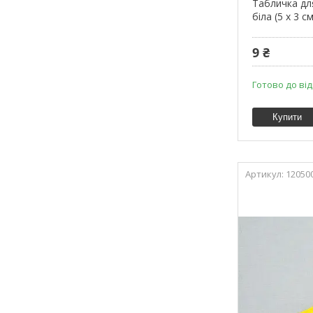
Табличка дл
біла (5 x 3 с
9 ₴
Готово до ві
Купити
12050