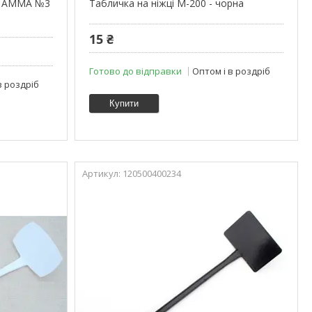
ці АММА №3
Табличка на ніжці М-200 - чорна
15 ₴
Готово до відправки
Оптом і в роздріб
в роздріб
Купити
120500400234