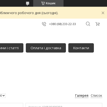
Кошик
йближчого робочого дня (сьогодні).
+380 (68) 233-22-33
ни і статті
Оплата і доставка
Контакти
Галерея
Список
120500400258