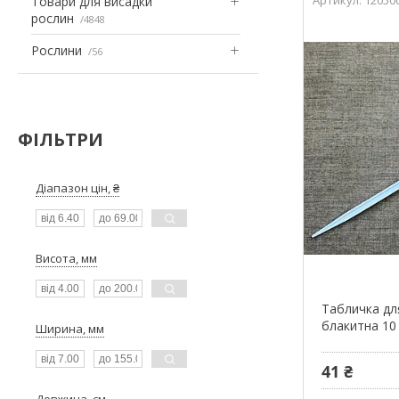
Товари для висадки
рослин
4848
Рослини
56
ФІЛЬТРИ
Діапазон цін, ₴
Висота, мм
Табличка дл
блакитна 10 
Ширина, мм
41 ₴
Довжина, см