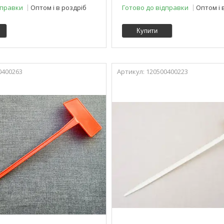
дправки
Оптом і в роздріб
Готово до відправки
Оптом і 
Купити
0400263
120500400223