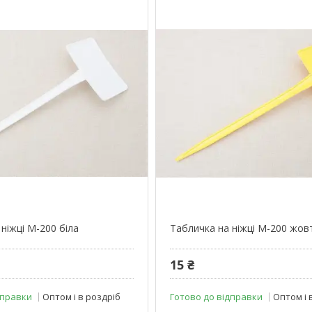
ніжці М-200 біла
Табличка на ніжці М-200 жов
15 ₴
дправки
Оптом і в роздріб
Готово до відправки
Оптом і 