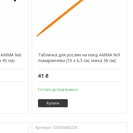
ці АММА №6
Табличка для рослин на ніжці АММА №9
а 45 см)
помаранчева (10 х 6,5 см, ніжка 36 см)
41 ₴
Готово до відправки
Купити
120500400224