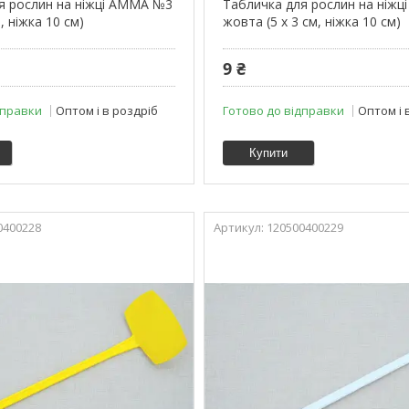
я рослин на ніжці АММА №3
Табличка для рослин на ніж
м, ніжка 10 см)
жовта (5 x 3 см, ніжка 10 см)
9 ₴
дправки
Оптом і в роздріб
Готово до відправки
Оптом і 
Купити
0400228
120500400229