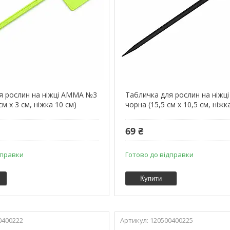
я рослин на ніжці АММА №3
Табличка для рослин на ніж
см x 3 см, ніжка 10 см)
чорна (15,5 см x 10,5 см, ніжк
69 ₴
дправки
Готово до відправки
Купити
0400222
120500400225