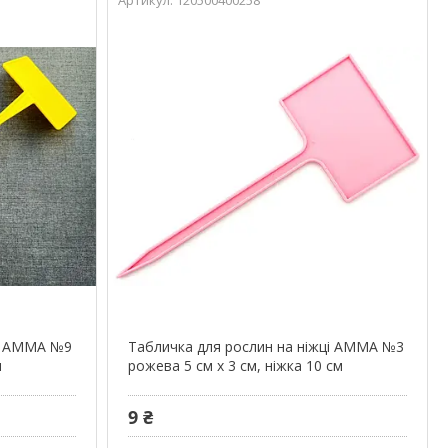
ці АММА №9
Табличка для рослин на ніжці АММА №3
м
рожева 5 см x 3 см, ніжка 10 см
9 ₴