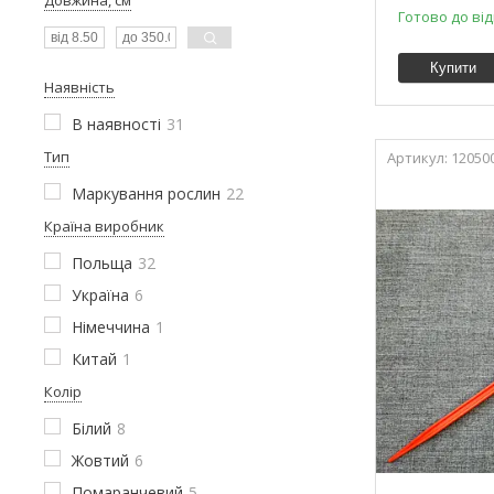
Готово до ві
Купити
Наявність
В наявності
31
Тип
12050
Маркування рослин
22
Країна виробник
Польща
32
Україна
6
Німеччина
1
Китай
1
Колір
Білий
8
Жовтий
6
Помаранчевий
5