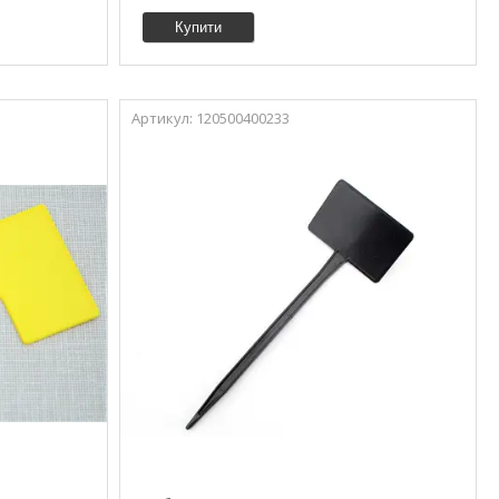
Купити
120500400233