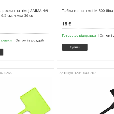
я рослин на ніжці АММА №9
Табличка на ніжці М-300 біла
 6,5 см, ніжка 36 см
18 ₴
Готово до відправки
Оптом і 
дправки
Оптом і в роздріб
Купити
0400266
120500400267