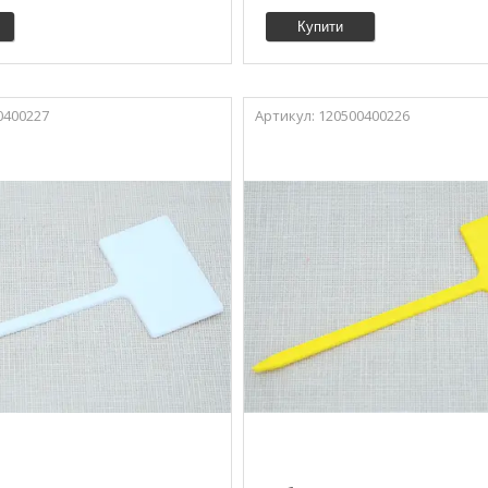
Купити
0400227
120500400226