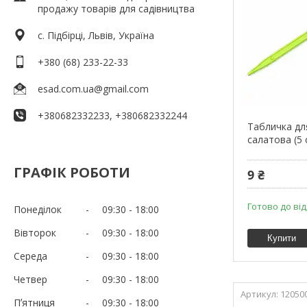
продажу товарів для садівництва
c. Підбірці, Львів, Україна
+380 (68) 233-22-33
esad.com.ua@gmail.com
+380682332233, +380682332244
Табличка дл
салатова (5 
ГРАФІК РОБОТИ
9 ₴
Готово до ві
Понеділок
09:30
18:00
Вівторок
09:30
18:00
Купити
Середа
09:30
18:00
Четвер
09:30
18:00
12050
Пʼятниця
09:30
18:00