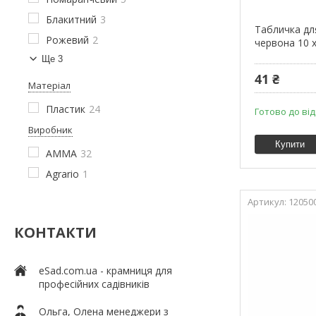
Блакитний
3
Табличка дл
Рожевий
2
червона 10 х
Ще 3
41 ₴
Матеріал
Пластик
24
Готово до ві
Виробник
Купити
AMMA
32
Agrario
1
12050
КОНТАКТИ
eSad.com.ua - крамниця для
професійних садівників
Ольга, Олена менеджери з